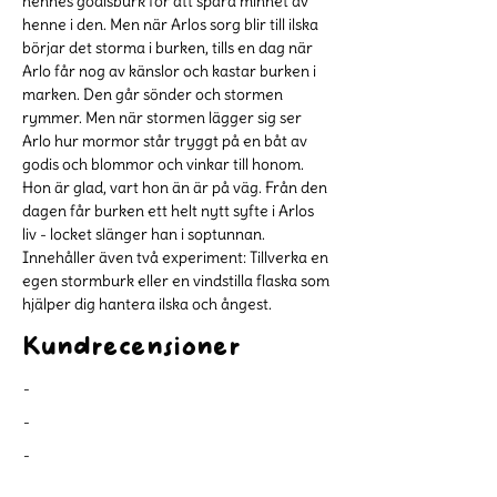
hennes godisburk för att spara minnet av 
henne i den. Men när Arlos sorg blir till ilska 
börjar det storma i burken, tills en dag när 
Arlo får nog av känslor och kastar burken i 
marken. Den går sönder och stormen 
rymmer. Men när stormen lägger sig ser 
Arlo hur mormor står tryggt på en båt av 
godis och blommor och vinkar till honom. 
Hon är glad, vart hon än är på väg. Från den 
dagen får burken ett helt nytt syfte i Arlos 
liv - locket slänger han i soptunnan. 
Innehåller även två experiment: Tillverka en 
egen stormburk eller en vindstilla flaska som 
hjälper dig hantera ilska och ångest.
Kundrecensioner
-
-
-