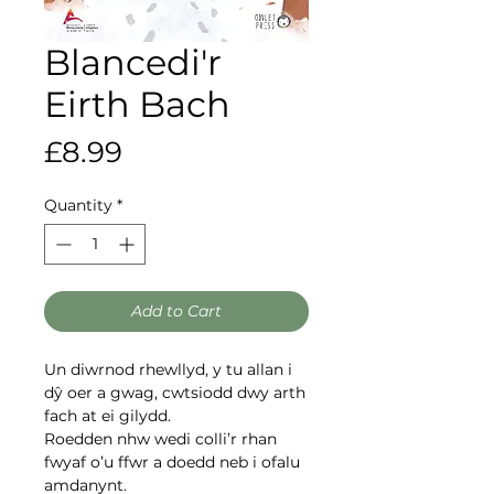
Blancedi'r
Eirth Bach
Price
£8.99
Quantity
*
Add to Cart
Un diwrnod rhewllyd,
y tu allan i
dŷ oer a gwag, cwtsiodd dwy arth
fach at ei gilydd.
Roedden nhw wedi colli’r rhan
fwyaf o’u ffwr a doedd neb i ofalu
amdanynt.