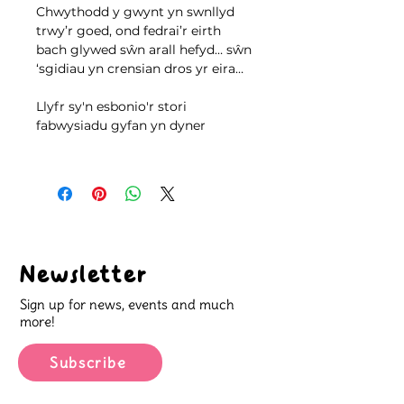
Chwythodd y gwynt yn swnllyd
trwy’r goed, ond fedrai’r eirth
bach glywed sŵn arall hefyd… sŵn
‘sgidiau yn crensian dros yr eira…
Llyfr sy'n esbonio'r stori
fabwysiadu gyfan yn dyner
Newsletter
Sign up for news, events and much
more!
Subscribe